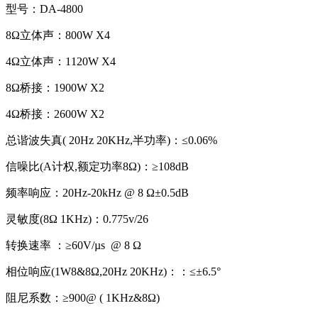
型号：DA-4800
8Ω立体声：800W X4
4Ω立体声：1120W X4
8Ω桥接：1900W X2
4Ω桥接：2600W X2
总谐波失真( 20Hz 20KHz,半功率)：≤0.06%
信噪比(A计权,额定功率8Ω)：≥108dB
频率响应：20Hz-20kHz @ 8 Ω±0.5dB
灵敏度(8Ω 1KHz)：0.775v/26
转换速率 ：≥60V/µs @ 8 Ω
相位响应(1W8&8Ω,20Hz 20KHz)：：≤±6.5°
阻尼系数：≥900@ ( 1KHz&8Ω)