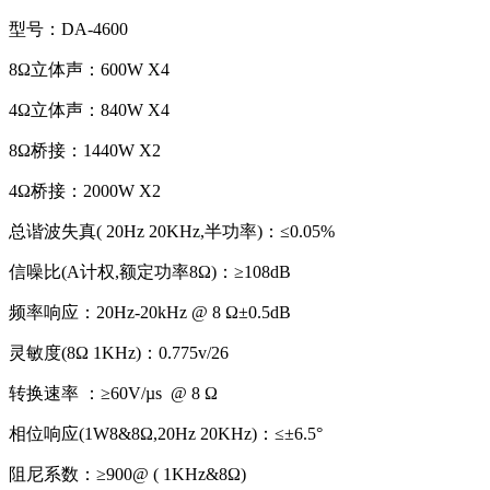
型号：DA-4600
8Ω立体声：600W X4
4Ω立体声：840W X4
8Ω桥接：1440W X2
4Ω桥接：2000W X2
总谐波失真( 20Hz 20KHz,半功率)：≤0.05%
信噪比(A计权,额定功率8Ω)：≥108dB
频率响应：20Hz-20kHz @ 8 Ω±0.5dB
灵敏度(8Ω 1KHz)：0.775v/26
转换速率 ：≥60V/µs @ 8 Ω
相位响应(1W8&8Ω,20Hz 20KHz)：≤±6.5°
阻尼系数：≥900@ ( 1KHz&8Ω)