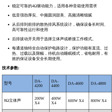
稳定可靠的4Ω驱动能力，适用各种音箱使用需求
低音强劲厚实、中频圆润甜美、高频清晰细腻
从后排到前排的散热排风系统设计，确保设备长时间、
高可靠性运行和使用
后排拔动开关用于选择立体声或桥接工作模式。
每通道独特全自动保护电路设计，保护功能有直流、过
热、过载以及限幅，待机自动睡眠模式，省电耐用，有
效的保证设备安全长期使用。
技术参数:
DA-
DA-
型号
DA-4600
DA-4800
4200
4400
200W
400W
8Ω立体声
600W X4
800W X4
X4
X4