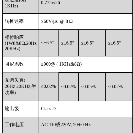
0.775v/26
1KHz)
转换速率
≥60V/µs @ 8 Ω
相位响应
≤±6.5°
≤±6.5°
≤±6.5°
≤±6.5°
(1W8&8Ω,20Hz
20KHz)
阻尼系数
≥900@ ( 1KHz&8Ω)
互调失真(
20Hz 20KHz,半
≤0.02%
≤0.02%
≤0.05%
≤0.02%
功率)
输出级
Class D
工作电压
AC 110或220V, 50/60 Hz