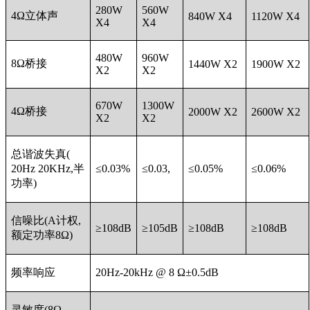
280W
560W
4Ω立体声
840W X4
1120W X4
X4
X4
480W
960W
8Ω桥接
1440W X2
1900W X2
X2
X2
670W
1300W
4Ω桥接
2000W X2
2600W X2
X2
X2
总谐波失真(
20Hz 20KHz,半
≤0.03%
≤0.03,
≤0.05%
≤0.06%
功率)
信噪比(A计权,
≥108dB
≥105dB
≥108dB
≥108dB
额定功率8Ω)
频率响应
20Hz-20kHz @ 8 Ω±0.5dB
灵敏度(8Ω