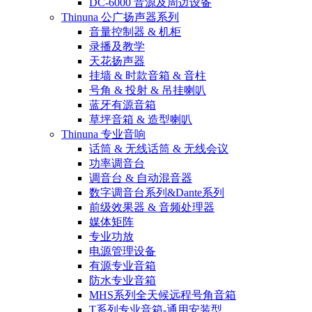
DC-6000 音源及周边设备
Thinuna 公广扬声器系列
音量控制器 & 机柜
录播及教学
天花扬声器
挂墙 & 时款音箱 & 音柱
号角 & 投射 & 吊挂喇叭
蓝牙有源音箱
草坪音箱 & 造型喇叭
Thinuna 专业音响
话筒 & 无线话筒 & 无线会议
功率调音台
调音台 & 自动混音器
数字调音台系列&Dante系列
前级效果器 & 音频处理器
媒体矩阵
专业功放
电源管理设备
有源专业音箱
防水专业音箱
MHS系列全天候远程号角音箱
T系列专业音箱-通用安装型