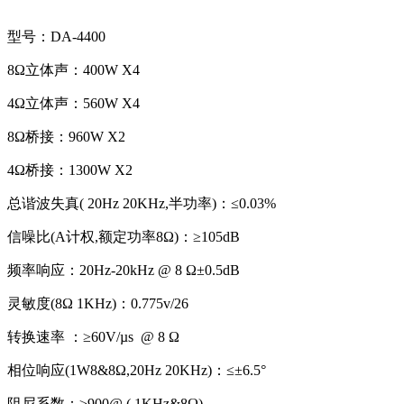
型号：DA-4400
8Ω立体声：400W X4
4Ω立体声：560W X4
8Ω桥接：960W X2
4Ω桥接：1300W X2
总谐波失真( 20Hz 20KHz,半功率)：≤0.03%
信噪比(A计权,额定功率8Ω)：≥105dB
频率响应：20Hz-20kHz @ 8 Ω±0.5dB
灵敏度(8Ω 1KHz)：0.775v/26
转换速率 ：≥60V/µs @ 8 Ω
相位响应(1W8&8Ω,20Hz 20KHz)：≤±6.5°
阻尼系数：≥900@ ( 1KHz&8Ω)