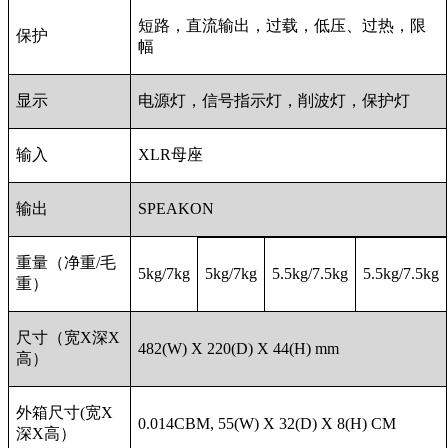
短路，直流输出，过载，低压、过热，限
保护
幅
显示
电源灯，信号指示灯，削波灯，保护灯
输入
XLR母座
输出
SPEAKON
重量（净重/毛
5kg/7kg
5kg/7kg
5.5kg/7.5kg
5.5kg/7.5kg
重）
尺寸（宽X深X
482(W) X 220(D) X 44(H) mm
高）
外箱尺寸(宽X
0.014CBM, 55(W) X 32(D) X 8(H) CM
深X高）