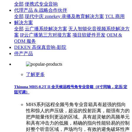
全部
便携式专业音响
代理产品 & 战略合作伙伴
全部
现代中庆 zonekey 录播及教育解决方案
TCL 商用
解决方案
全部
云广播系统解决方案
无人智能化音视频系统解决方
案
IP云广播第三方对接方案
项目软硬件开发
OEM &
ODM 服务
DEKEN 高保真音响-影院
停产产品
了解更多
Thinuna MHS-8.2T II 全天候远程号角专业音箱（8寸同轴，定压/定
阻可调）
MHS系列远程全频号角专业音箱具有超强的指向
性和惊人的声压级，超远的投射距离，能强有力的
把声能量传到更远的区域。具有超灵敏的高频单元
和具有冲击力的低频，精确的指向性能轻易的控制
好整个听音区域，声场均匀，有效的避免破坏性声