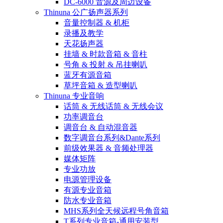
DC-6000 音源及周边设备
Thinuna 公广扬声器系列
音量控制器 & 机柜
录播及教学
天花扬声器
挂墙 & 时款音箱 & 音柱
号角 & 投射 & 吊挂喇叭
蓝牙有源音箱
草坪音箱 & 造型喇叭
Thinuna 专业音响
话筒 & 无线话筒 & 无线会议
功率调音台
调音台 & 自动混音器
数字调音台系列&Dante系列
前级效果器 & 音频处理器
媒体矩阵
专业功放
电源管理设备
有源专业音箱
防水专业音箱
MHS系列全天候远程号角音箱
T系列专业音箱-通用安装型