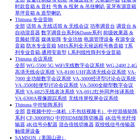
时款音箱 & 音柱
号角 & 投射 & 吊挂喇叭
蓝牙有源音箱
草坪音箱 & 造型喇叭
Thinuna 专业音响
全部
话筒 & 无线话筒 & 无线会议
功率调音台
调音台 &
自动混音器
数字调音台系列&Dante系列
前级效果器 &
音频处理器
媒体矩阵
专业功放
电源管理设备
有源专业
音箱
防水专业音箱
MHS系列全天候远程号角音箱
T系
列专业音箱-通用安装型
L系列线性阵列专业音箱
Thinuna 会议系统
全部
WG-5500 5G WiFi无线数字会议系统
WG-2400 2.4G
高清无线会议系统
VA-8100 UHF高清无线会议系统
VA-
7000 全功能数字会议系统
VA-3000经济型讨论会议系统
VA-3500轻便型讨论会议系统
VA-5000全能型数字会议
系统
VA-6825无线表决系统
VA-6912红外同声传译系统
VA-6300A视像跟踪系统
无线传屏投屏会议系统
Thinuna 中控矩阵系列
全部
音视频中控一体机（不包括视频卡）
中控混插矩阵
系列
CP-3000PRO
中控HDMI矩阵切换器
4K信号光纤传
输器
4K信号分配器
混合倍线切换器
双绞线信号传输器
触摸屏设备
SAMSON（美国山逊）