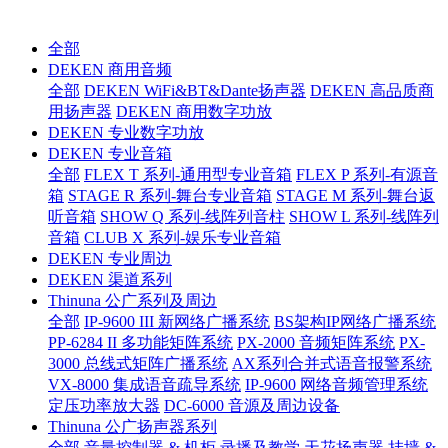
全部
DEKEN 商用音频
全部
DEKEN WiFi&BT&Dante扬声器
DEKEN 高品质商
用扬声器
DEKEN 商用数字功放
DEKEN 专业数字功放
DEKEN 专业音箱
全部
FLEX T 系列-通用型专业音箱
FLEX P 系列-有源音
箱
STAGE R 系列-舞台专业音箱
STAGE M 系列-舞台返
听音箱
SHOW Q 系列-线阵列音柱
SHOW L 系列-线阵列
音箱
CLUB X 系列-娱乐专业音箱
DEKEN 专业周边
DEKEN 渠道系列
Thinuna 公广系列及周边
全部
IP-9600 III 新网络广播系统
BS架构IP网络广播系统
PP-6284 II 多功能矩阵系统
PX-2000 音频矩阵系统
PX-
3000 总线式矩阵广播系统
AX系列合并式语音报警系统
VX-8000 集成语音疏导系统
IP-9600 网络音频管理系统
定压功率放大器
DC-6000 音源及周边设备
Thinuna 公广扬声器系列
全部
音量控制器 & 机柜
录播及教学
天花扬声器
挂墙 &