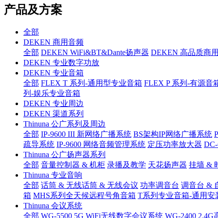
产品及方案
全部
DEKEN 商用音频
全部
DEKEN WiFi&BT&Dante扬声器
DEKEN 高品质商
DEKEN 专业数字功放
DEKEN 专业音箱
全部
FLEX T 系列-通用型专业音箱
FLEX P 系列-有源音
列-娱乐专业音箱
DEKEN 专业周边
DEKEN 渠道系列
Thinuna 公广系列及周边
全部
IP-9600 III 新网络广播系统
BS架构IP网络广播系统
疏导系统
IP-9600 网络音频管理系统
定压功率放大器
DC
Thinuna 公广扬声器系列
全部
音量控制器 & 机柜
录播及教学
天花扬声器
挂墙 & 
Thinuna 专业音响
全部
话筒 & 无线话筒 & 无线会议
功率调音台
调音台 &
箱
MHS系列全天候远程号角音箱
T系列专业音箱-通用安
Thinuna 会议系统
全部
WG-5500 5G WiFi无线数字会议系统
WG-2400 2