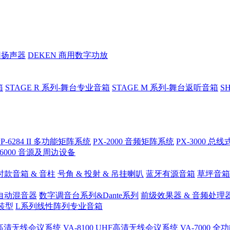
用扬声器
DEKEN 商用数字功放
箱
STAGE R 系列-舞台专业音箱
STAGE M 系列-舞台返听音箱
S
PP-6284 II 多功能矩阵系统
PX-2000 音频矩阵系统
PX-3000 
-6000 音源及周边设备
时款音箱 & 音柱
号角 & 投射 & 吊挂喇叭
蓝牙有源音箱
草坪音箱
 自动混音器
数字调音台系列&Dante系列
前级效果器 & 音频处理
装型
L系列线性阵列专业音箱
.4G高清无线会议系统
VA-8100 UHF高清无线会议系统
VA-7000