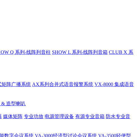
HOW Q 系列-线阵列音柱
SHOW L 系列-线阵列音箱
CLUB X 系
总线式矩阵广播系统
AX系列合并式语音报警系统
VX-8000 集成语音
 & 造型喇叭
器
媒体矩阵
专业功放
电源管理设备
有源专业音箱
防水专业音
 全功能数字会议系统
VA-3000经济型讨论会议系统
VA-3500轻便型