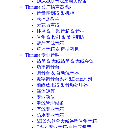
DC-6000 音源及周边设备
Thinuna 公广扬声器系列
音量控制器 & 机柜
录播及教学
天花扬声器
挂墙 & 时款音箱 & 音柱
号角 & 投射 & 吊挂喇叭
蓝牙有源音箱
草坪音箱 & 造型喇叭
Thinuna 专业音响
话筒 & 无线话筒 & 无线会议
功率调音台
调音台 & 自动混音器
数字调音台系列&Dante系列
前级效果器 & 音频处理器
媒体矩阵
专业功放
电源管理设备
有源专业音箱
防水专业音箱
MHS系列全天候远程号角音箱
T系列专业音箱-通用安装型