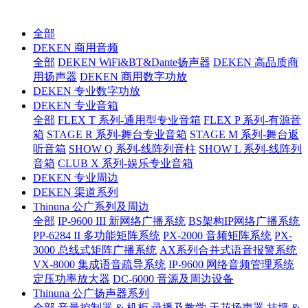
全部
DEKEN 商用音频
全部
DEKEN WiFi&BT&Dante扬声器
DEKEN 高品质商
用扬声器
DEKEN 商用数字功放
DEKEN 专业数字功放
DEKEN 专业音箱
全部
FLEX T 系列-通用型专业音箱
FLEX P 系列-有源音
箱
STAGE R 系列-舞台专业音箱
STAGE M 系列-舞台返
听音箱
SHOW Q 系列-线阵列音柱
SHOW L 系列-线阵列
音箱
CLUB X 系列-娱乐专业音箱
DEKEN 专业周边
DEKEN 渠道系列
Thinuna 公广系列及周边
全部
IP-9600 III 新网络广播系统
BS架构IP网络广播系统
PP-6284 II 多功能矩阵系统
PX-2000 音频矩阵系统
PX-
3000 总线式矩阵广播系统
AX系列合并式语音报警系统
VX-8000 集成语音疏导系统
IP-9600 网络音频管理系统
定压功率放大器
DC-6000 音源及周边设备
Thinuna 公广扬声器系列
全部
音量控制器 & 机柜
录播及教学
天花扬声器
挂墙 &