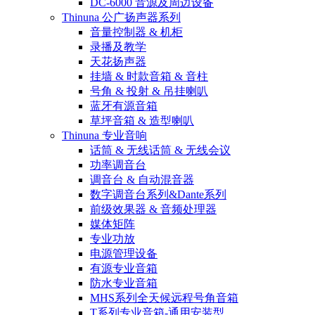
DC-6000 音源及周边设备
Thinuna 公广扬声器系列
音量控制器 & 机柜
录播及教学
天花扬声器
挂墙 & 时款音箱 & 音柱
号角 & 投射 & 吊挂喇叭
蓝牙有源音箱
草坪音箱 & 造型喇叭
Thinuna 专业音响
话筒 & 无线话筒 & 无线会议
功率调音台
调音台 & 自动混音器
数字调音台系列&Dante系列
前级效果器 & 音频处理器
媒体矩阵
专业功放
电源管理设备
有源专业音箱
防水专业音箱
MHS系列全天候远程号角音箱
T系列专业音箱-通用安装型