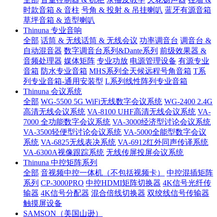
时款音箱 & 音柱
号角 & 投射 & 吊挂喇叭
蓝牙有源音箱
草坪音箱 & 造型喇叭
Thinuna 专业音响
全部
话筒 & 无线话筒 & 无线会议
功率调音台
调音台 &
自动混音器
数字调音台系列&Dante系列
前级效果器 &
音频处理器
媒体矩阵
专业功放
电源管理设备
有源专业
音箱
防水专业音箱
MHS系列全天候远程号角音箱
T系
列专业音箱-通用安装型
L系列线性阵列专业音箱
Thinuna 会议系统
全部
WG-5500 5G WiFi无线数字会议系统
WG-2400 2.4G
高清无线会议系统
VA-8100 UHF高清无线会议系统
VA-
7000 全功能数字会议系统
VA-3000经济型讨论会议系统
VA-3500轻便型讨论会议系统
VA-5000全能型数字会议
系统
VA-6825无线表决系统
VA-6912红外同声传译系统
VA-6300A视像跟踪系统
无线传屏投屏会议系统
Thinuna 中控矩阵系列
全部
音视频中控一体机（不包括视频卡）
中控混插矩阵
系列
CP-3000PRO
中控HDMI矩阵切换器
4K信号光纤传
输器
4K信号分配器
混合倍线切换器
双绞线信号传输器
触摸屏设备
SAMSON（美国山逊）