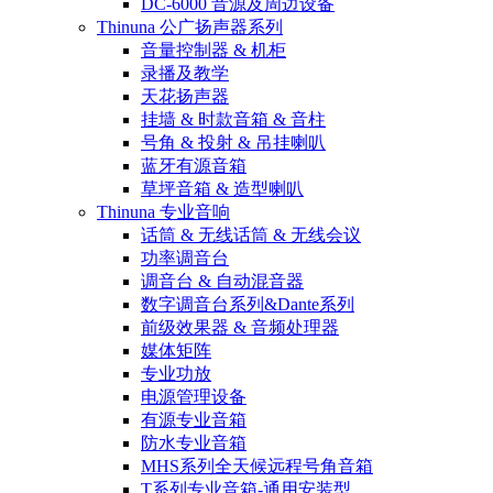
DC-6000 音源及周边设备
Thinuna 公广扬声器系列
音量控制器 & 机柜
录播及教学
天花扬声器
挂墙 & 时款音箱 & 音柱
号角 & 投射 & 吊挂喇叭
蓝牙有源音箱
草坪音箱 & 造型喇叭
Thinuna 专业音响
话筒 & 无线话筒 & 无线会议
功率调音台
调音台 & 自动混音器
数字调音台系列&Dante系列
前级效果器 & 音频处理器
媒体矩阵
专业功放
电源管理设备
有源专业音箱
防水专业音箱
MHS系列全天候远程号角音箱
T系列专业音箱-通用安装型