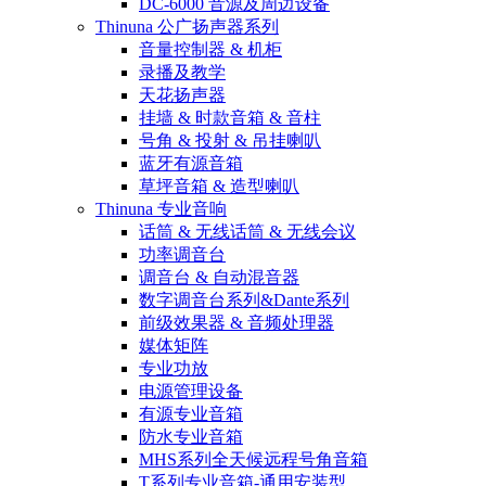
DC-6000 音源及周边设备
Thinuna 公广扬声器系列
音量控制器 & 机柜
录播及教学
天花扬声器
挂墙 & 时款音箱 & 音柱
号角 & 投射 & 吊挂喇叭
蓝牙有源音箱
草坪音箱 & 造型喇叭
Thinuna 专业音响
话筒 & 无线话筒 & 无线会议
功率调音台
调音台 & 自动混音器
数字调音台系列&Dante系列
前级效果器 & 音频处理器
媒体矩阵
专业功放
电源管理设备
有源专业音箱
防水专业音箱
MHS系列全天候远程号角音箱
T系列专业音箱-通用安装型