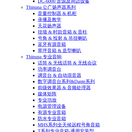
DC-6000 音源及周边设备
Thinuna 公广扬声器系列
音量控制器 & 机柜
录播及教学
天花扬声器
挂墙 & 时款音箱 & 音柱
号角 & 投射 & 吊挂喇叭
蓝牙有源音箱
草坪音箱 & 造型喇叭
Thinuna 专业音响
话筒 & 无线话筒 & 无线会议
功率调音台
调音台 & 自动混音器
数字调音台系列&Dante系列
前级效果器 & 音频处理器
媒体矩阵
专业功放
电源管理设备
有源专业音箱
防水专业音箱
MHS系列全天候远程号角音箱
T系列专业音箱-通用安装型