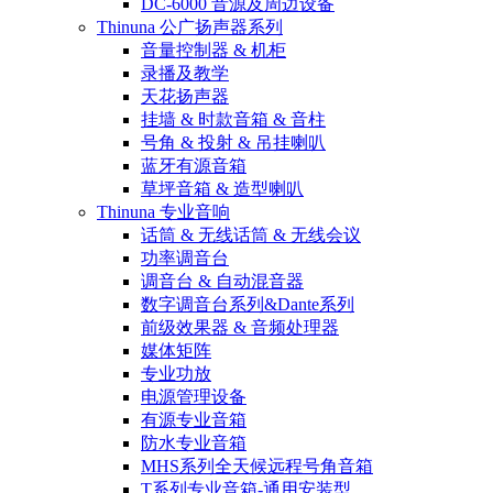
DC-6000 音源及周边设备
Thinuna 公广扬声器系列
音量控制器 & 机柜
录播及教学
天花扬声器
挂墙 & 时款音箱 & 音柱
号角 & 投射 & 吊挂喇叭
蓝牙有源音箱
草坪音箱 & 造型喇叭
Thinuna 专业音响
话筒 & 无线话筒 & 无线会议
功率调音台
调音台 & 自动混音器
数字调音台系列&Dante系列
前级效果器 & 音频处理器
媒体矩阵
专业功放
电源管理设备
有源专业音箱
防水专业音箱
MHS系列全天候远程号角音箱
T系列专业音箱-通用安装型