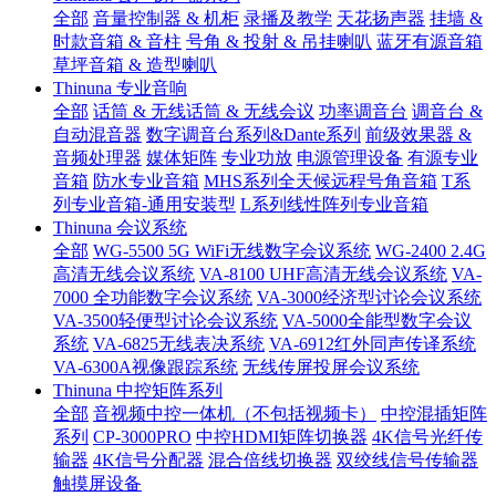
全部
音量控制器 & 机柜
录播及教学
天花扬声器
挂墙 &
时款音箱 & 音柱
号角 & 投射 & 吊挂喇叭
蓝牙有源音箱
草坪音箱 & 造型喇叭
Thinuna 专业音响
全部
话筒 & 无线话筒 & 无线会议
功率调音台
调音台 &
自动混音器
数字调音台系列&Dante系列
前级效果器 &
音频处理器
媒体矩阵
专业功放
电源管理设备
有源专业
音箱
防水专业音箱
MHS系列全天候远程号角音箱
T系
列专业音箱-通用安装型
L系列线性阵列专业音箱
Thinuna 会议系统
全部
WG-5500 5G WiFi无线数字会议系统
WG-2400 2.4G
高清无线会议系统
VA-8100 UHF高清无线会议系统
VA-
7000 全功能数字会议系统
VA-3000经济型讨论会议系统
VA-3500轻便型讨论会议系统
VA-5000全能型数字会议
系统
VA-6825无线表决系统
VA-6912红外同声传译系统
VA-6300A视像跟踪系统
无线传屏投屏会议系统
Thinuna 中控矩阵系列
全部
音视频中控一体机（不包括视频卡）
中控混插矩阵
系列
CP-3000PRO
中控HDMI矩阵切换器
4K信号光纤传
输器
4K信号分配器
混合倍线切换器
双绞线信号传输器
触摸屏设备