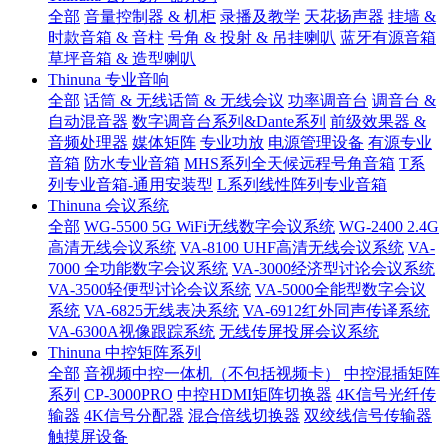
全部
音量控制器 & 机柜
录播及教学
天花扬声器
挂墙 &
时款音箱 & 音柱
号角 & 投射 & 吊挂喇叭
蓝牙有源音箱
草坪音箱 & 造型喇叭
Thinuna 专业音响
全部
话筒 & 无线话筒 & 无线会议
功率调音台
调音台 &
自动混音器
数字调音台系列&Dante系列
前级效果器 &
音频处理器
媒体矩阵
专业功放
电源管理设备
有源专业
音箱
防水专业音箱
MHS系列全天候远程号角音箱
T系
列专业音箱-通用安装型
L系列线性阵列专业音箱
Thinuna 会议系统
全部
WG-5500 5G WiFi无线数字会议系统
WG-2400 2.4G
高清无线会议系统
VA-8100 UHF高清无线会议系统
VA-
7000 全功能数字会议系统
VA-3000经济型讨论会议系统
VA-3500轻便型讨论会议系统
VA-5000全能型数字会议
系统
VA-6825无线表决系统
VA-6912红外同声传译系统
VA-6300A视像跟踪系统
无线传屏投屏会议系统
Thinuna 中控矩阵系列
全部
音视频中控一体机（不包括视频卡）
中控混插矩阵
系列
CP-3000PRO
中控HDMI矩阵切换器
4K信号光纤传
输器
4K信号分配器
混合倍线切换器
双绞线信号传输器
触摸屏设备