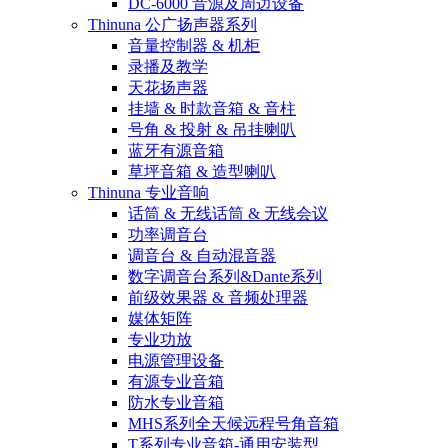
DC-6000 音源及周边设备
Thinuna 公广扬声器系列
音量控制器 & 机柜
录播及教学
天花扬声器
挂墙 & 时款音箱 & 音柱
号角 & 投射 & 吊挂喇叭
蓝牙有源音箱
草坪音箱 & 造型喇叭
Thinuna 专业音响
话筒 & 无线话筒 & 无线会议
功率调音台
调音台 & 自动混音器
数字调音台系列&Dante系列
前级效果器 & 音频处理器
媒体矩阵
专业功放
电源管理设备
有源专业音箱
防水专业音箱
MHS系列全天候远程号角音箱
T系列专业音箱-通用安装型