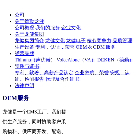
公司
关于德勤龙健
公司概况
我们的服务
企业文化
关于龙健集团
龙健集团简介
龙健文化
龙健电子
核心竞争力
品质管理
生产设备
专利，认证，荣誉
OEM & ODM 服务
经营品牌
Thinuna（声优诺）
VoiceAlone（VA）
DEKEN（德勤）
资质与证书
专利、软著、高薪产品认定
企业资质、荣誉
安规、认
证、检测报告
代理及合作证书
法律声明
OEM服务
龙健是一个EMS工厂。我们提
供生产服务，同时协助客户采
购物料、供应商开发、配送、