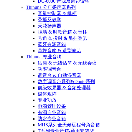
DC-6000 音源及周边设备
Thinuna 公广扬声器系列
音量控制器 & 机柜
录播及教学
天花扬声器
挂墙 & 时款音箱 & 音柱
号角 & 投射 & 吊挂喇叭
蓝牙有源音箱
草坪音箱 & 造型喇叭
Thinuna 专业音响
话筒 & 无线话筒 & 无线会议
功率调音台
调音台 & 自动混音器
数字调音台系列&Dante系列
前级效果器 & 音频处理器
媒体矩阵
专业功放
电源管理设备
有源专业音箱
防水专业音箱
MHS系列全天候远程号角音箱
T系列专业音箱-通用安装型